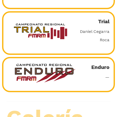
Trial
Daniel Cegarra
Roca
Enduro
—