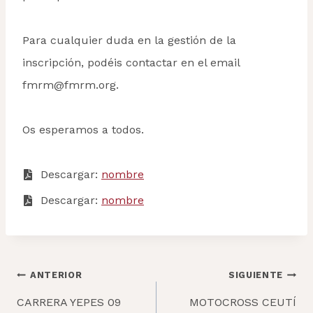
Para cualquier duda en la gestión de la
inscripción, podéis contactar en el email
fmrm@fmrm.org.
Os esperamos a todos.
Descargar:
nombr
e
Descargar:
nombre
Navegación
ANTERIOR
SIGUIENTE
de
CARRERA YEPES 09
MOTOCROSS CEUTÍ