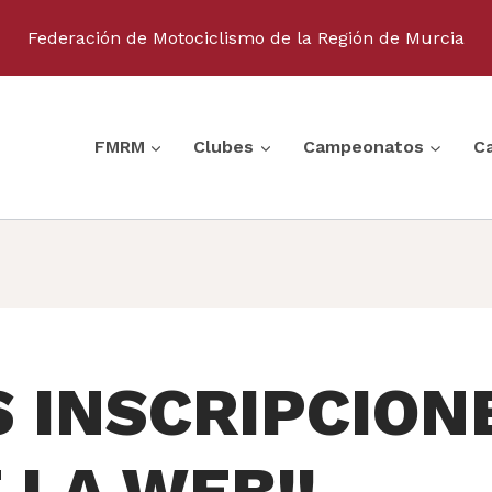
Federación de Motociclismo de la Región de Murcia
FMRM
Clubes
Campeonatos
C
S INSCRIPCION
 LA WEB!!