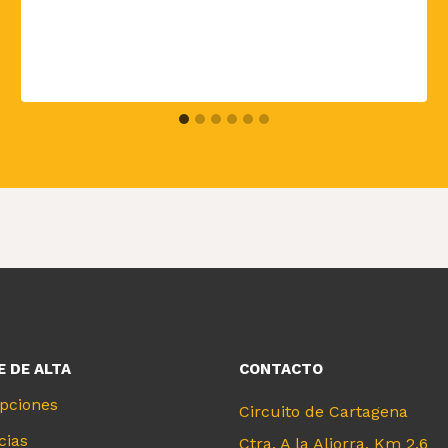
 DE ALTA
CONTACTO
ipciones
Circuito de Cartagena
cias
Ctra. A la Aljorra, Km 2,6