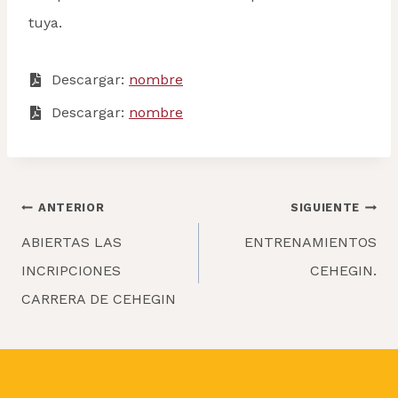
tuya.
Descargar:
nombr
e
Descargar:
nombre
Navegación
ANTERIOR
SIGUIENTE
de
ABIERTAS LAS
ENTRENAMIENTOS
entradas
INCRIPCIONES
CEHEGIN.
CARRERA DE CEHEGIN