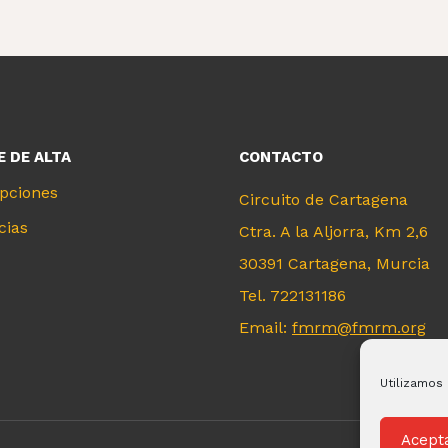
 DE ALTA
CONTACTO
ipciones
Circuito de Cartagena
cias
Ctra. A la Aljorra, Km 2,6
30391 Cartagena, Murcia
Tel. 722131186
Email:
fmrm@fmrm.org
Utilizamos 
Acept