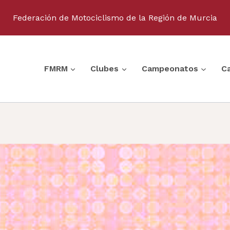
Federación de Motociclismo de la Región de Murcia
FMRM
Clubes
Campeonatos
C