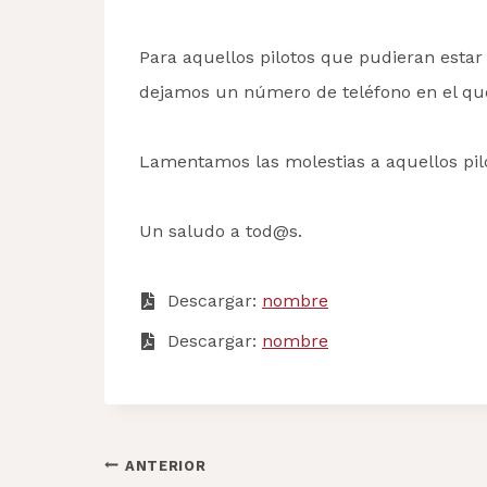
Para aquellos pilotos que pudieran estar 
dejamos un número de teléfono en el qu
Lamentamos las molestias a aquellos pilo
Un saludo a tod@s.
Descargar:
nombr
e
Descargar:
nombre
Navegación
ANTERIOR