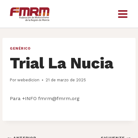
Saltar
al
contenido
GENÉRICO
Trial La Nucia
Por
webedicion
21 de marzo de 2025
Para +INFO fmrm@fmrm.org
Navegación