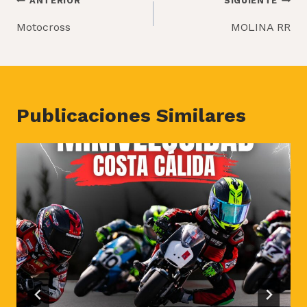
ANTERIOR
SIGUIENTE
de
Motocross
MOLINA RR
entradas
Publicaciones Similares