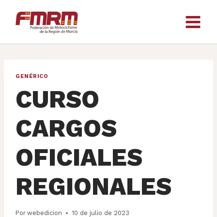
Saltar
al
contenido
GENÉRICO
CURSO
CARGOS
OFICIALES
REGIONALES
Por
webedicion
10 de julio de 2023