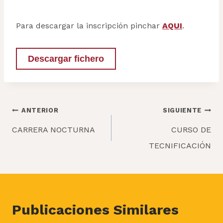
Para descargar la inscripción pinchar
AQUI
.
Descargar fichero
Navegación
ANTERIOR
SIGUIENTE
de
CARRERA NOCTURNA
CURSO DE
entradas
TECNIFICACIÓN
Publicaciones Similares